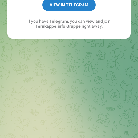
Best of:
@bestoftarnkappe
VIEW IN TELEGRAM
Kochen: https://t.me/+WSW5F1VcmhliMjk6
If you have
Telegram
, you can view and join
Tarnkappe.info Gruppe
right away.