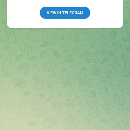
Redaktion:
@Tarnkappe_Redaktion_bot
Best of:
@bestoftarnkappe
VIEW IN TELEGRAM
Kochen: https://t.me/+WSW5F1VcmhliMjk6