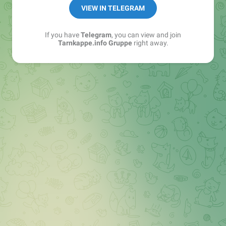
Best of:
@bestoftarnkappe
VIEW IN TELEGRAM
Kochen: https://t.me/+WSW5F1VcmhliMjk6
If you have
Telegram
, you can view and join
Tarnkappe.info Gruppe
right away.