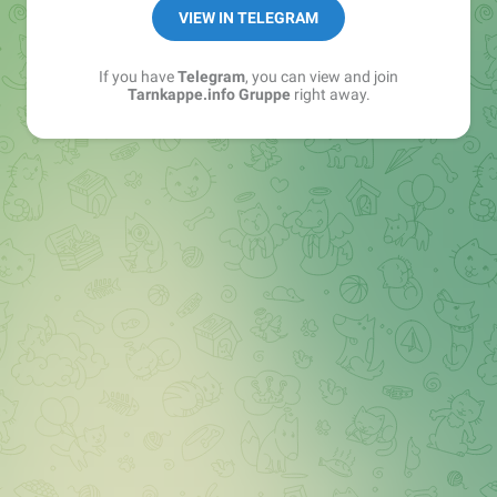
Best of:
@bestoftarnkappe
VIEW IN TELEGRAM
Kochen: https://t.me/+WSW5F1VcmhliMjk6
If you have
Telegram
, you can view and join
Tarnkappe.info Gruppe
right away.