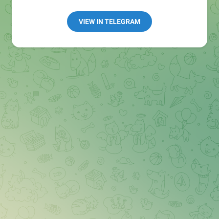
Redaktion:
@Tarnkappe_Redaktion_bot
Best of:
@bestoftarnkappe
VIEW IN TELEGRAM
Kochen: https://t.me/+WSW5F1VcmhliMjk6