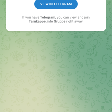
Best of:
@bestoftarnkappe
VIEW IN TELEGRAM
Kochen: https://t.me/+WSW5F1VcmhliMjk6
If you have
Telegram
, you can view and join
Tarnkappe.info Gruppe
right away.