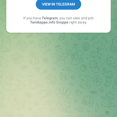
Best of:
@bestoftarnkappe
VIEW IN TELEGRAM
Kochen: https://t.me/+WSW5F1VcmhliMjk6
If you have
Telegram
, you can view and join
Tarnkappe.info Gruppe
right away.