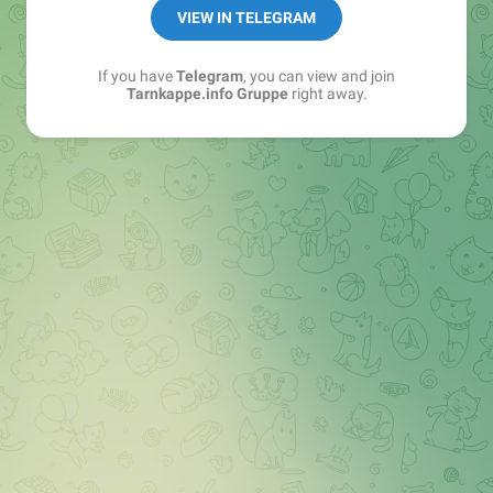
Best of:
@bestoftarnkappe
VIEW IN TELEGRAM
Kochen: https://t.me/+WSW5F1VcmhliMjk6
If you have
Telegram
, you can view and join
Tarnkappe.info Gruppe
right away.