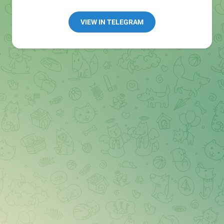
Redaktion:
@Tarnkappe_Redaktion_bot
Best of:
@bestoftarnkappe
VIEW IN TELEGRAM
Kochen: https://t.me/+WSW5F1VcmhliMjk6