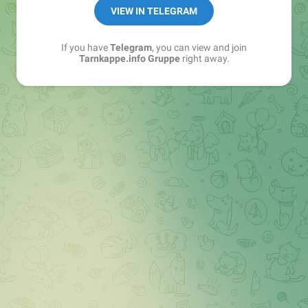
Best of:
@bestoftarnkappe
VIEW IN TELEGRAM
Kochen: https://t.me/+WSW5F1VcmhliMjk6
If you have
Telegram
, you can view and join
Tarnkappe.info Gruppe
right away.