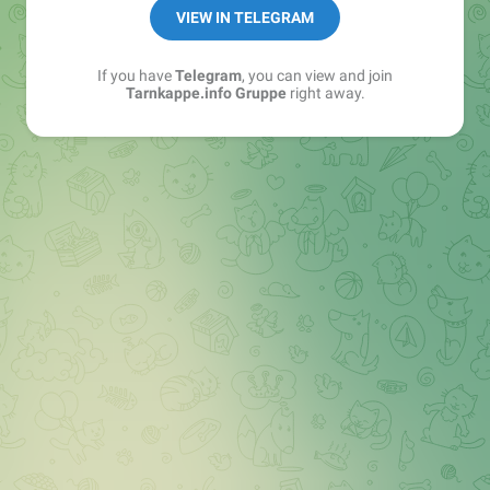
Best of:
@bestoftarnkappe
VIEW IN TELEGRAM
Kochen: https://t.me/+WSW5F1VcmhliMjk6
If you have
Telegram
, you can view and join
Tarnkappe.info Gruppe
right away.