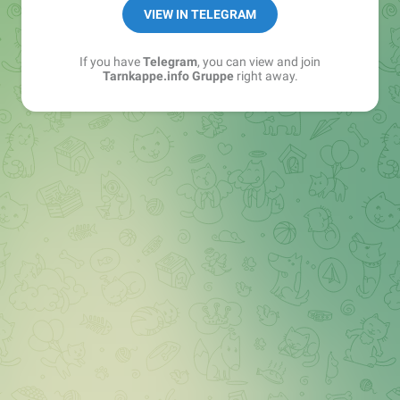
Best of:
@bestoftarnkappe
VIEW IN TELEGRAM
Kochen: https://t.me/+WSW5F1VcmhliMjk6
If you have
Telegram
, you can view and join
Tarnkappe.info Gruppe
right away.