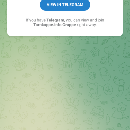
Best of:
@bestoftarnkappe
VIEW IN TELEGRAM
Kochen: https://t.me/+WSW5F1VcmhliMjk6
If you have
Telegram
, you can view and join
Tarnkappe.info Gruppe
right away.