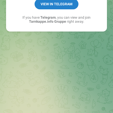
Best of:
@bestoftarnkappe
VIEW IN TELEGRAM
Kochen: https://t.me/+WSW5F1VcmhliMjk6
If you have
Telegram
, you can view and join
Tarnkappe.info Gruppe
right away.