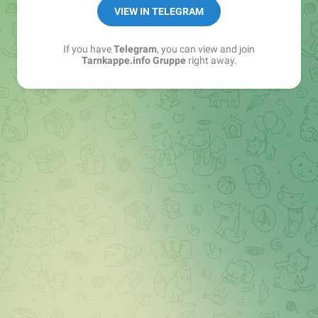
Best of:
@bestoftarnkappe
VIEW IN TELEGRAM
Kochen: https://t.me/+WSW5F1VcmhliMjk6
If you have
Telegram
, you can view and join
Tarnkappe.info Gruppe
right away.