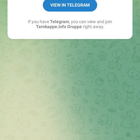
Best of:
@bestoftarnkappe
VIEW IN TELEGRAM
Kochen: https://t.me/+WSW5F1VcmhliMjk6
If you have
Telegram
, you can view and join
Tarnkappe.info Gruppe
right away.