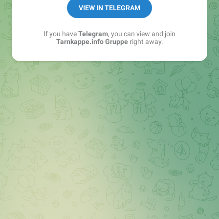
Best of:
@bestoftarnkappe
VIEW IN TELEGRAM
Kochen: https://t.me/+WSW5F1VcmhliMjk6
If you have
Telegram
, you can view and join
Tarnkappe.info Gruppe
right away.