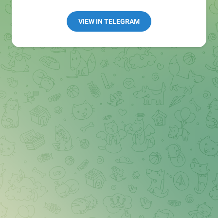
Redaktion:
@Tarnkappe_Redaktion_bot
Best of:
@bestoftarnkappe
VIEW IN TELEGRAM
Kochen: https://t.me/+WSW5F1VcmhliMjk6